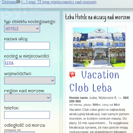
Ostrowo
20
(...) oraz 72 inne miejscowości nad morzem
Łeba Hotele na wczasy nad morzem
typ obiektu noclegowego:
nazwa ulicy:
nocleg w miejscowości:
Vacation
województwo:
Club Leba
region nad morzem:
Hotele tanie
. Łeba, Wybrzeże 8,
664
TEL:
200 950
od morza, plaży:
500
m. ceny od
80
zł
telefon:
Vacation Club Leba gości w najbardziej
atrakcyjnej lokalizacji, nad samym portem
morskim, w ścisłym centrum miasta. Do
plaży 10 min spacerkiem... Ta wyjątkowa
odległość od morza:
lokalizacja sprawia, że nasi goście mogą
mniejsza niż
rozkoszować się prawdziwym klimatem