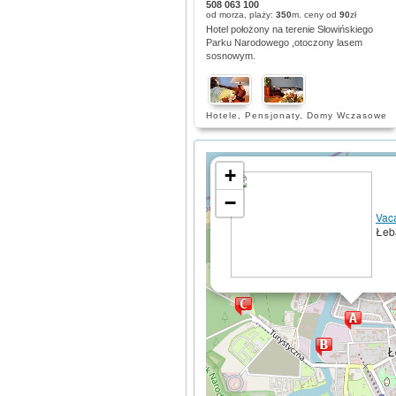
508 063 100
od morza, plaży:
350
m. ceny od
90
zł
Hotel położony na terenie Słowińskiego
Parku Narodowego ,otoczony lasem
sosnowym.
Hotele
,
Pensjonaty
,
Domy Wczasowe
+
−
Vac
Łeb