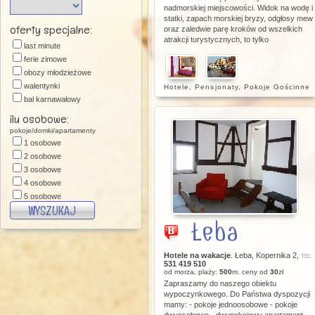
nadmorskiej miejscowości. Widok na wodę i
statki, zapach morskiej bryzy, odgłosy mew
oferty specjalne:
oraz zaledwie parę kroków od wszelkich
atrakcji turystycznych, to tylko
last minute
ferie zimowe
obozy młodzieżowe
walentynki
Hotele
,
Pensjonaty
,
Pokoje Gościnne
bal karnawałowy
święta wielkanocne
ilu osobowe:
majówka
pokoje/domki/apartamenty
andrzejki
1 osobowe
święta-sylwester
2 osobowe
zielone szkoły
3 osobowe
konferencje
4 osobowe
pobyty wekkendowe
5 osobowe
6 osobowe
Łeba
7 osobowe
8 osobowe
9 i więcej osobowe
Hotele na wakacje
. Łeba, Kopernika 2,
TEL:
531 419 510
od morza, plaży:
500
m. ceny od
30
zł
Zapraszamy do naszego obiektu
wypoczynkowego. Do Państwa dyspozycji
mamy: - pokoje jednoosobowe - pokoje