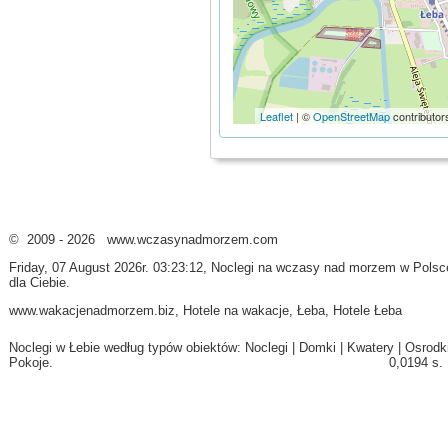
Leaflet
| ©
OpenStreetMap
contributor
© 2009 - 2026 www.wczasynadmorzem.com
Friday, 07 August 2026r. 03:23:12, Noclegi na
wczasy nad morzem
w Polsc
dla Ciebie.
www.wakacjenadmorzem.biz
,
Hotele
na wakacje,
Łeba
,
Hotele Łeba
Noclegi w Łebie według typów obiektów:
Noclegi
|
Domki
|
Kwatery
|
Osrodk
Pokoje
.
0,0194 s.