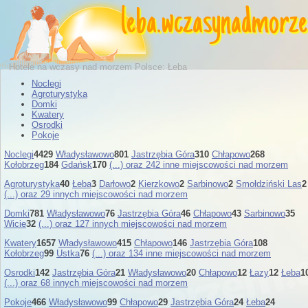
leba
.
wczasynadmorz
Hotele na wczasy nad morzem Polsce: Łeba
Noclegi
Agroturystyka
Domki
Kwatery
Osrodki
Pokoje
Noclegi
4429
Władysławowo
801
Jastrzębia Góra
310
Chłapowo
268
Kołobrzeg
184
Gdańsk
170
(...) oraz 242 inne miejscowości nad morzem
Agroturystyka
40
Łeba
3
Darłowo
2
Kierzkowo
2
Sarbinowo
2
Smołdziński Las
2
(...) oraz 29 innych miejscowości nad morzem
Domki
781
Władysławowo
76
Jastrzębia Góra
46
Chłapowo
43
Sarbinowo
35
Wicie
32
(...) oraz 127 innych miejscowości nad morzem
Kwatery
1657
Władysławowo
415
Chłapowo
146
Jastrzębia Góra
108
Kołobrzeg
99
Ustka
76
(...) oraz 134 inne miejscowości nad morzem
Osrodki
142
Jastrzębia Góra
21
Władysławowo
20
Chłapowo
12
Łazy
12
Łeba
1
(...) oraz 68 innych miejscowości nad morzem
Pokoje
466
Władysławowo
99
Chłapowo
29
Jastrzębia Góra
24
Łeba
24